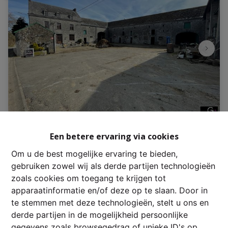
Huis
Een betere ervaring via cookies
Om u de best mogelijke ervaring te bieden,
Hermanne 24, 6941 Tohogne
|
Ref
: 
2780
gebruiken zowel wij als derde partijen technologieën
zoals cookies om toegang te krijgen tot
€ 699.000
apparaatinformatie en/of deze op te slaan. Door in
te stemmen met deze technologieën, stelt u ons en
derde partijen in de mogelijkheid persoonlijke
6
1
291 m²
gegevens zoals browsegedrag of unieke ID's op