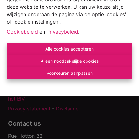
deze website te verwerken. U kan uw keuze altijd
wijzigen onderaan de pagina via de optie 'cookies'
of 'cookie instellingen'.
Cookiebeleid
en
Privacybeleid
.
Alle cookies accepteren
Alleen noodzakelijke cookies
Toezichthoudende autoriteit:
Voorkeuren aanpassen
Beroepsinstituut van Vastgoedmakelaars,
Luxemburgstraat 16 B te 1000 Brussel.
Onderworpen aan de
deontologische code van
het BIV
.
Privacy statement
-
Disclaimer
Contact us
Rue Hotton 22