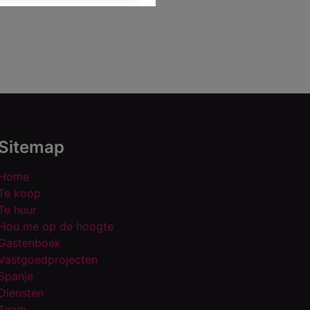
Sitemap
Home
Te koop
Te huur
Hou me op de hoogte
Gastenboek
Vastgoedprojecten
Spanje
Diensten
Team