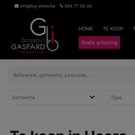
info@bg-immo.be
084 77 00 00
HOME
TE KOOP
Gratis schatting