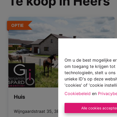
Te koop in Heers
OPTIE
Om u de best mogelijke erv
om toegang te krijgen tot
technologieën, stelt u on
unieke ID's op deze websi
'cookies' of 'cookie instell
Cookiebeleid
en
Privacybe
Huis
Alle cookies accepte
Wijngaardstraat 35, 3870 Heers
|
Ref
: 
3270