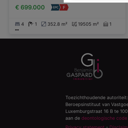
€ 699.000
4
1
352.8 m²
19505 m²
1
Toezichthoudende autoriteit:
Beroepsinstituut van Vastgo
Luxemburgstraat 16 B te 10
aan de
deontologische code 
Privacy statement
-
Disclaim