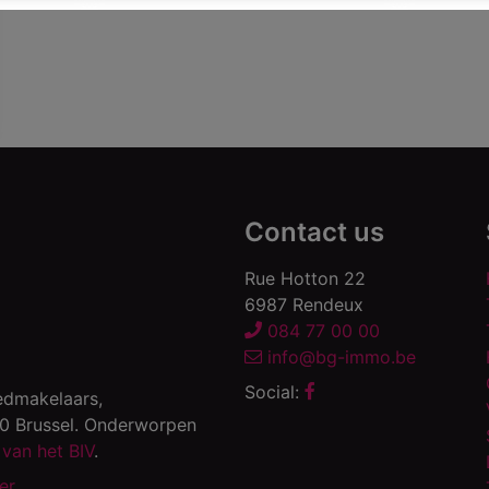
Contact us
Rue Hotton 22
6987 Rendeux
084 77 00 00
info@bg-immo.be
Social:
edmakelaars,
00 Brussel. Onderworpen
van het BIV
.
er