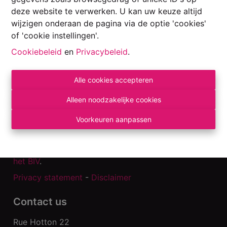
deze website te verwerken. U kan uw keuze altijd
wijzigen onderaan de pagina via de optie 'cookies'
of 'cookie instellingen'.
Cookiebeleid
en
Privacybeleid
.
Alle cookies accepteren
Alleen noodzakelijke cookies
Toezichthoudende autoriteit:
Voorkeuren aanpassen
Beroepsinstituut van Vastgoedmakelaars,
Luxemburgstraat 16 B te 1000 Brussel.
Onderworpen aan de
deontologische code van
het BIV
.
Privacy statement
-
Disclaimer
Contact us
Rue Hotton 22