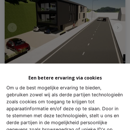
Grond
Een betere ervaring via cookies
Om u de best mogelijke ervaring te bieden,
Rue de Hotton , 6987 Rendeux-Bas
|
Ref
: 
3508
gebruiken zowel wij als derde partijen technologieën
zoals cookies om toegang te krijgen tot
€ 85.000
apparaatinformatie en/of deze op te slaan. Door in
te stemmen met deze technologieën, stelt u ons en
derde partijen in de mogelijkheid persoonlijke
820 m²
gegevens zoals browsegedrag of unieke ID's op