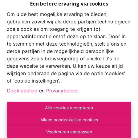
Een betere ervaring via cookies
Om u de best mogelijke ervaring te bieden,
gebruiken zowel wij als derde partijen technologieën
zoals cookies om toegang te krijgen tot
apparaatinformatie en/of deze op te slaan. Door in
te stemmen met deze technologieën, stelt u ons en
derde partijen in de mogelijkheid persoonlijke
gegevens zoals browsegedrag of unieke ID's op
Info aanvragen
deze website te verwerken. U kan uw keuze altijd
wijzigen onderaan de pagina via de optie 'cookies'
of 'cookie instellingen'.
1311 m²
Cookiebeleid
en
Privacybeleid
.
Alle cookies accepteren
Alleen noodzakelijke cookies
Voorkeuren aanpassen
Delen