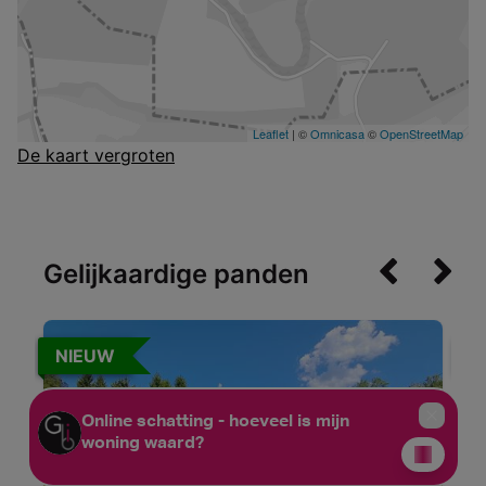
De kaart vergroten
Gelijkaardige panden
NIEUW
N