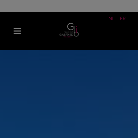
NL
FR