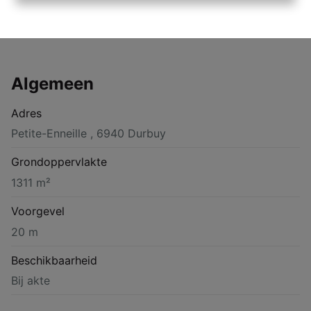
Algemeen
Adres
Petite-Enneille , 6940 Durbuy
Grondoppervlakte
1311 m²
Voorgevel
20 m
Beschikbaarheid
Bij akte