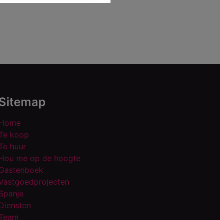
Sitemap
Home
Te koop
Te huur
Hou me op de hoogte
Gastenboek
Vastgoedprojecten
Spanje
Diensten
Team