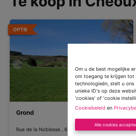
Te koop in Chéou
OPTIE
Om u de best mogelijke erv
om toegang te krijgen tot
technologieën, stelt u on
unieke ID's op deze websi
'cookies' of 'cookie instell
Cookiebeleid
en
Privacybe
Grond
Alle cookies accepte
Rue de la Noblesse , 6987 Chéoux
|
Ref
: 
3483