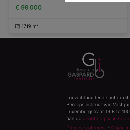
€ 99.000
1719 m²
Toezichthoudende autoriteit:
Beroepsinstituut van Vastgo
Luxemburgstraat 16 B te 10
aan de
deontologische code 
Privacy statement
-
Disclaim