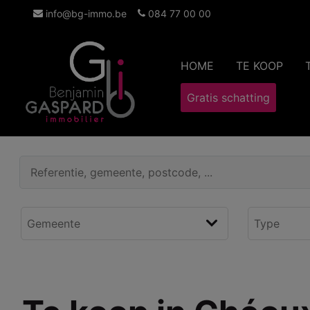
info@bg-immo.be
084 77 00 00
HOME
TE KOOP
Gratis schatting