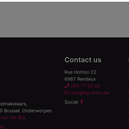
Contact us
Rue Hotton 22
6987 Rendeux
084 77 00 00
info@bg-immo.be
Social:
edmakelaars,
00 Brussel. Onderworpen
van het BIV
.
er