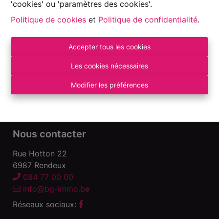
'cookies' ou 'paramètres des cookies'.
Politique de cookies
et
Politique de confidentialité
.
Accepter tous les cookies
Autorité de surveillance:
Institut professionnel des Agents Immobiliers, Rue
Les cookies nécessaires
du Luxembourg 16 B – 1000 Bruxelles. Sous
réserve
des devoirs de l\'agent immobilier
.
Modifier les préférences
Déclaration de confidentialité
-
Conditions
d\'utilisation
Nous contacter
Rue Hotton 22
6987 Rendeux
084 77 00 00
info@bg-immo.be
Réseaux sociaux: