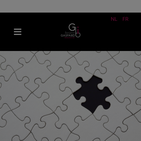
NL
FR