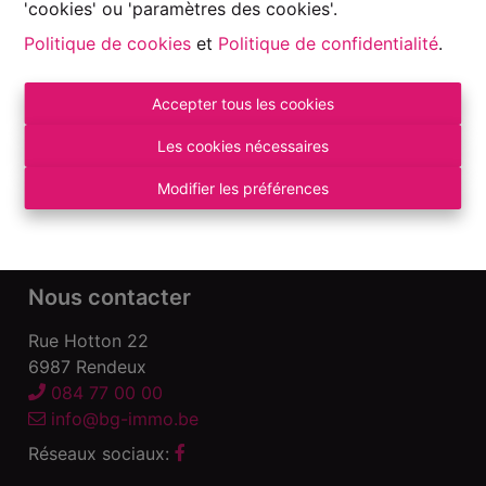
'cookies' ou 'paramètres des cookies'.
Politique de cookies
et
Politique de confidentialité
.
Accepter tous les cookies
Autorité de surveillance:
Institut professionnel des Agents Immobiliers, Rue
Les cookies nécessaires
du Luxembourg 16 B – 1000 Bruxelles. Sous
réserve
des devoirs de l\'agent immobilier
.
Modifier les préférences
Déclaration de confidentialité
-
Conditions
d\'utilisation
Nous contacter
Rue Hotton 22
6987 Rendeux
084 77 00 00
info@bg-immo.be
Réseaux sociaux: