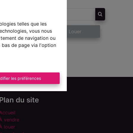
ologies telles que les
technologies, vous nous
re
À Louer
ortement de navigation ou
n bas de page via l'option
difier les préférences
Plan du site
Accueil
À vendre
À louer