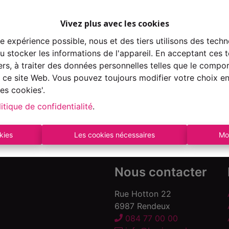
Vivez plus avec les cookies
re expérience possible, nous et des tiers utilisons des techn
 stocker les informations de l'appareil. En acceptant ces 
À Vend
tiers, à traiter des données personnelles telles que le comp
ur ce site Web. Vous pouvez toujours modifier votre choix e
es cookies'.
itique de confidentialité
.
kies
Les cookies nécessaires
Mo
Nous contacter
Rue Hotton 22
6987 Rendeux
084 77 00 00