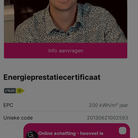
Info aanvragen
Energieprestatiecertificaat
EPC
200 kWh/m² jaar
Unieke code
20130621002593