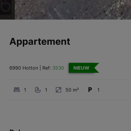
Appartement
6990 Hotton
|
Ref:
3530
NIEUW
1
1
50 m²
1