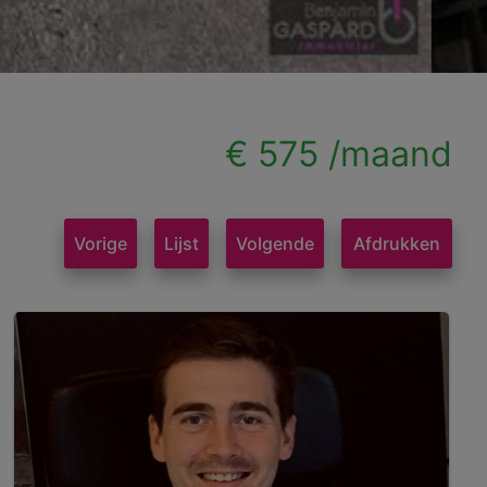
€ 575 /maand
Vorige
Lijst
Volgende
Afdrukken