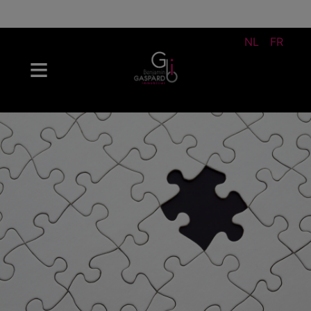
NL
FR