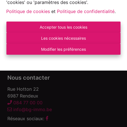
'cookies' ou 'paramètres des cookies'.
Politique de cookies
et
Politique de confidentialité
.
Accepter tous les cookies
Autorité de surveillance:
Institut professionnel des Agents Immobiliers, Rue
Les cookies nécessaires
du Luxembourg 16 B – 1000 Bruxelles. Sous
réserve
des devoirs de l\'agent immobilier
.
Modifier les préférences
Déclaration de confidentialité
-
Conditions
d\'utilisation
Nous contacter
Rue Hotton 22
6987 Rendeux
084 77 00 00
info@bg-immo.be
Réseaux sociaux: