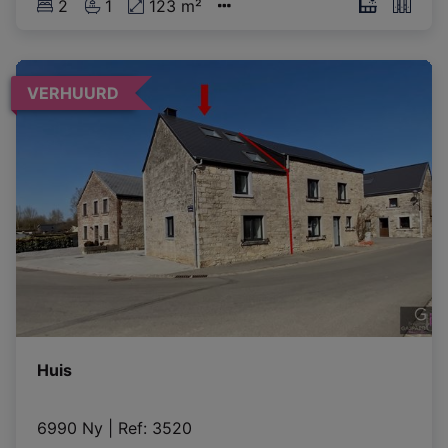
2
1
123 m²
VERHUURD
Huis
6990 Ny
|
Ref
: 
3520