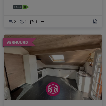
2
1
1
VERHUURD