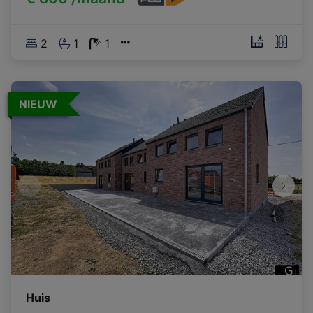
2
1
1
NIEUW
Huis