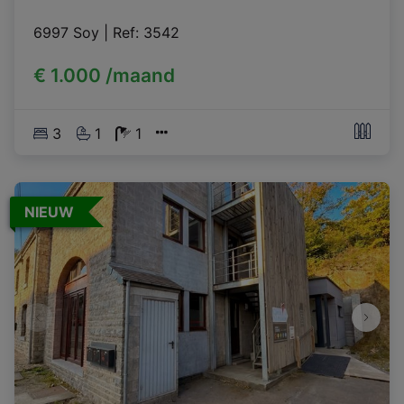
6997 Soy
|
Ref
: 
3542
€ 1.000 /maand
3
1
1
NIEUW