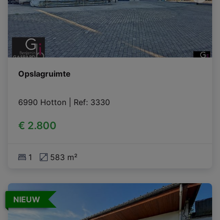
Opslagruimte
6990 Hotton
|
Ref
: 
3330
€ 2.800
1
583 m²
NIEUW