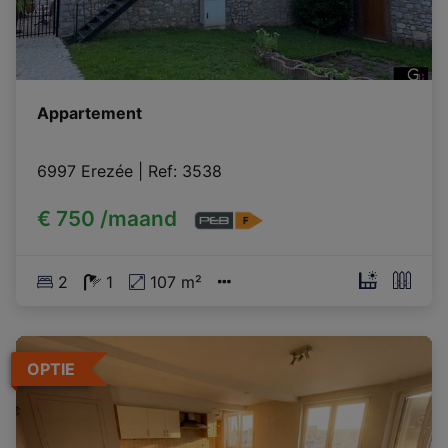
Appartement
6997 Erezée
|
Ref
: 
3538
€ 750 /maand
2
1
107 m²
OPTIE