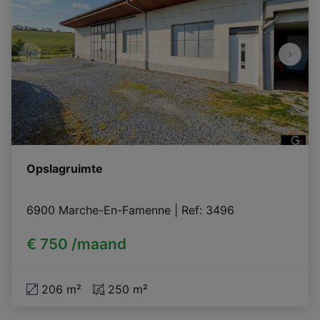
Opslagruimte
6900 Marche-En-Famenne
|
Ref
: 
3496
€ 750 /maand
206 m²
250 m²