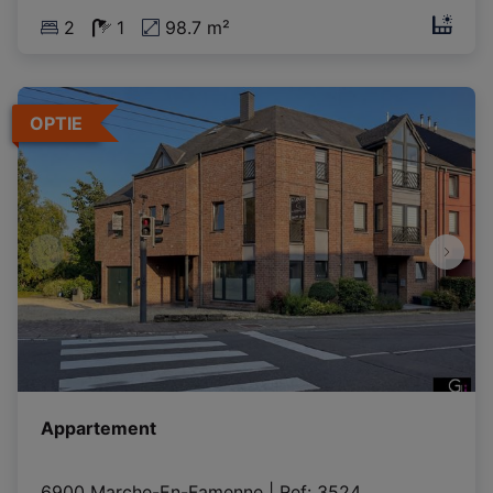
2
1
98.7 m²
OPTIE
Appartement
6900 Marche-En-Famenne
|
Ref
: 
3524