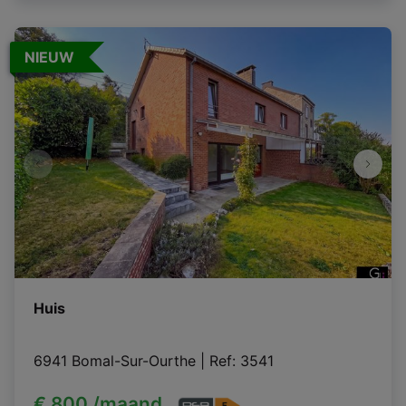
NIEUW
Huis
6941 Bomal-Sur-Ourthe
|
Ref
: 
3541
€ 800 /maand