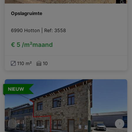
Opslagruimte
6990 Hotton
|
Ref
: 
3558
€ 5 /m²maand
110 m²
10
NIEUW