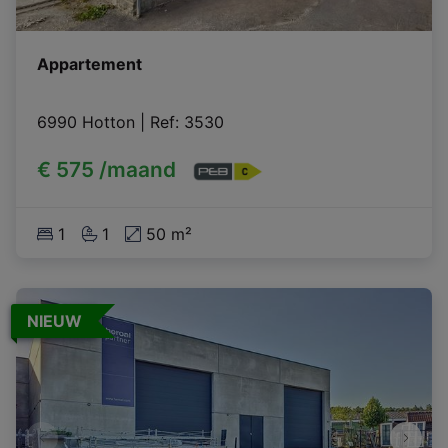
Appartement
6990 Hotton
|
Ref
: 
3530
€ 575 /maand
1
1
50 m²
NIEUW