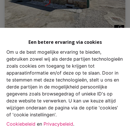
Huis
Een betere ervaring via cookies
Om u de best mogelijke ervaring te bieden,
6990 Hotton
|
Ref
: 
3567
gebruiken zowel wij als derde partijen technologieën
zoals cookies om toegang te krijgen tot
€ 700 /maand
apparaatinformatie en/of deze op te slaan. Door in
te stemmen met deze technologieën, stelt u ons en
derde partijen in de mogelijkheid persoonlijke
2
1
167 m²
gegevens zoals browsegedrag of unieke ID's op
deze website te verwerken. U kan uw keuze altijd
wijzigen onderaan de pagina via de optie 'cookies'
NIEUW
of 'cookie instellingen'.
Cookiebeleid
en
Privacybeleid
.