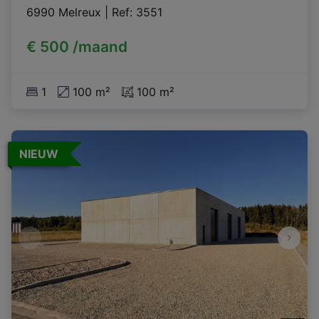
6990 Melreux
|
Ref
: 
3551
€ 500 /maand
1
100 m²
100 m²
NIEUW