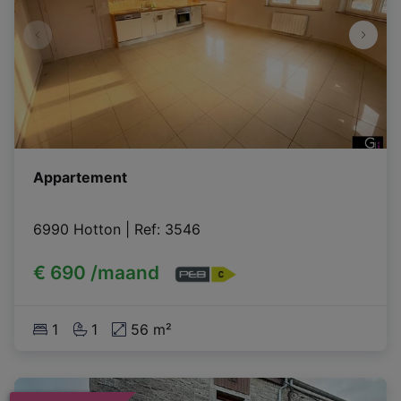
Appartement
6990 Hotton
|
Ref
: 
3546
€ 690 /maand
1
1
56 m²