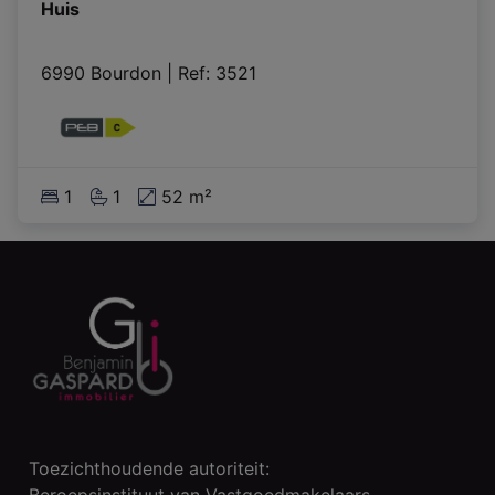
Huis
6990 Bourdon
|
Ref
: 
3521
1
1
52 m²
Toezichthoudende autoriteit:
Beroepsinstituut van Vastgoedmakelaars,