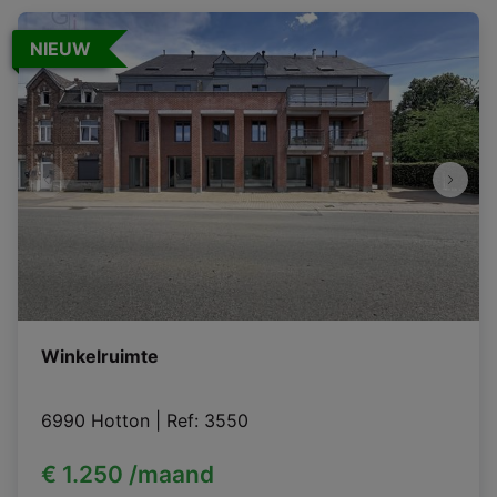
NIEUW
Winkelruimte
6990 Hotton
|
Ref
: 
3550
€ 1.250 /maand