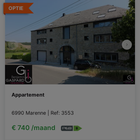
OPTIE
Appartement
6990 Marenne
|
Ref
: 
3553
€ 740 /maand