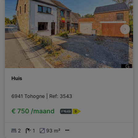
Huis
6941 Tohogne
|
Ref
: 
3543
€ 750 /maand
2
1
93 m²