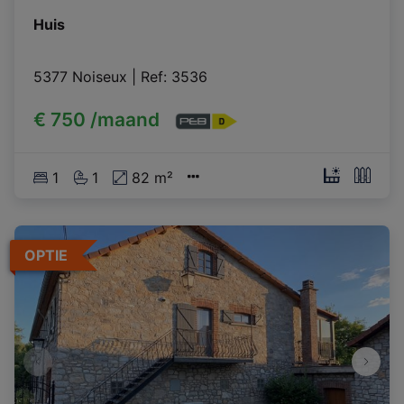
Huis
5377 Noiseux
|
Ref
: 
3536
€ 750 /maand
1
1
82 m²
OPTIE