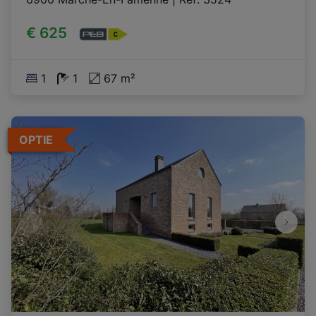
€ 625
1
1
67 m²
OPTIE