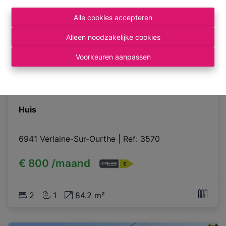
Alle cookies accepteren
Alleen noodzakelijke cookies
Voorkeuren aanpassen
Huis
6941 Verlaine-Sur-Ourthe
|
Ref
: 
3570
€ 800 /maand
2
1
84.2 m²