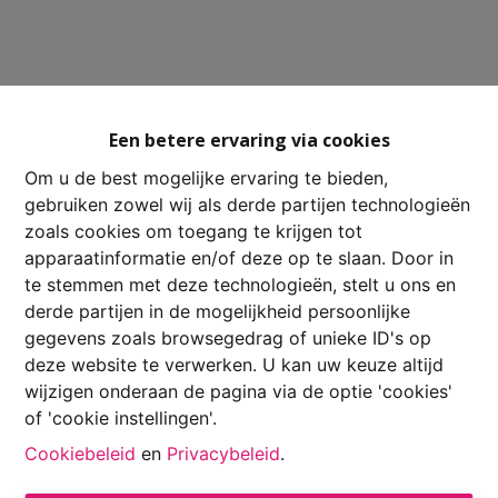
Een betere ervaring via cookies
Om u de best mogelijke ervaring te bieden,
gebruiken zowel wij als derde partijen technologieën
zoals cookies om toegang te krijgen tot
apparaatinformatie en/of deze op te slaan. Door in
te stemmen met deze technologieën, stelt u ons en
derde partijen in de mogelijkheid persoonlijke
gegevens zoals browsegedrag of unieke ID's op
deze website te verwerken. U kan uw keuze altijd
wijzigen onderaan de pagina via de optie 'cookies'
of 'cookie instellingen'.
Toezichthoudende autoriteit:
Cookiebeleid
en
Privacybeleid
.
Beroepsinstituut van Vastgoedmakelaars,
Luxemburgstraat 16 B te 1000 Brussel.