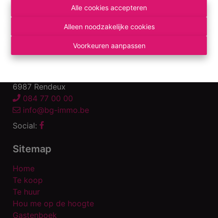
Onderworpen aan de
deontologische code van
Alle cookies accepteren
het BIV
.
Alleen noodzakelijke cookies
Privacy statement
-
Disclaimer
Voorkeuren aanpassen
Contact us
Rue Hotton 22
6987 Rendeux
084 77 00 00
info@bg-immo.be
Social:
Sitemap
Home
Te koop
Te huur
Hou me op de hoogte
Gastenboek