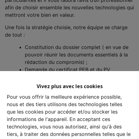
particularités et il vous faudra l’avis d’un professionnel
afin de choisir ensemble les nouvelles technologies qui
mettront votre bien en valeur.
Une fois la stratégie choisie, notre équipe se charge
de tout :
Constitution du dossier complet ( en vue de
pouvoir réunir les documents essentiels à la
rédaction du compromis) ;
Demande du certificat PEB et du PV
électrique s’ils ne sont pas en votre
possession ;
Vivez plus avec les cookies
Réception des appels et des mails ;
Pour vous offrir la meilleure expérience possible,
Prise de rendez-vous ;
nous et des tiers utilisons des technologies telles
Visites sur place ;
que les cookies pour accéder et/ou stocker les
Reporting suite aux visites ;
informations de l'appareil. En acceptant ces
Réception des offres et négociation ;
technologies, vous nous autorisez, ainsi qu'à des
Analyse de la solvabilité de l’acquéreur et de
tiers, à traiter des données personnelles telles que le
la faisabilité de la transaction ;