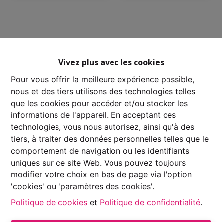
Vivez plus avec les cookies
Pour vous offrir la meilleure expérience possible,
nous et des tiers utilisons des technologies telles
que les cookies pour accéder et/ou stocker les
informations de l'appareil. En acceptant ces
technologies, vous nous autorisez, ainsi qu'à des
tiers, à traiter des données personnelles telles que le
comportement de navigation ou les identifiants
uniques sur ce site Web. Vous pouvez toujours
modifier votre choix en bas de page via l'option
'cookies' ou 'paramètres des cookies'.
Autorité de surveillance:
Politique de cookies
et
Politique de confidentialité
.
Institut professionnel des Agents Immobiliers, Rue
du Luxembourg 16 B – 1000 Bruxelles. Sous