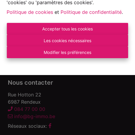
'cookies' ou 'paramètres des cookies'.
Politique de cookies
et
Politique de confidentialité
.
Accepter tous les cookies
Autorité de surveillance:
Institut professionnel des Agents Immobiliers, Rue
Les cookies nécessaires
du Luxembourg 16 B – 1000 Bruxelles. Sous
réserve
des devoirs de l\'agent immobilier
.
Modifier les préférences
Déclaration de confidentialité
-
Conditions
d\'utilisation
Nous contacter
Rue Hotton 22
6987 Rendeux
084 77 00 00
info@bg-immo.be
Réseaux sociaux: