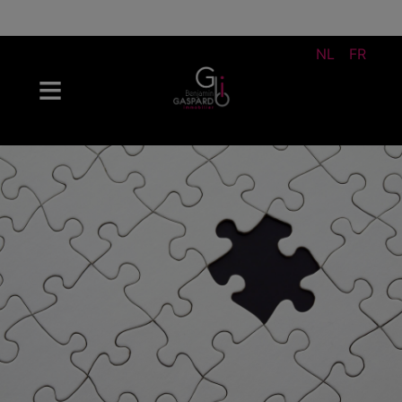
NL
FR