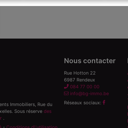
Nous contacter
Rue Hotton 22
6987 Rendeux
084 77 00 00
info@bg-immo.be
Réseaux sociaux:
gents Immobiliers, Rue du
elles. Sous réserve
des
er
.
é
-
Conditions d\'utilisation