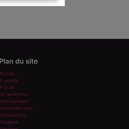
Plan du site
Accueil
À vendre
À louer
Je recherche
Témoignages
Immobilier neuf -
lotissements
Espagne
Services