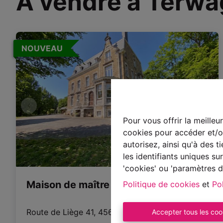
À vendre à Terw
NOUVEAU
Pour vous offrir la meilleu
cookies pour accéder et/ou
autorisez, ainsi qu'à des 
les identifiants uniques s
'cookies' ou 'paramètres d
Maison de maître
Politique de cookies
et
Pol
Route de Liège 41, 4560 Terwagne
|
Ref
: 
3572
Accepter tous les coo