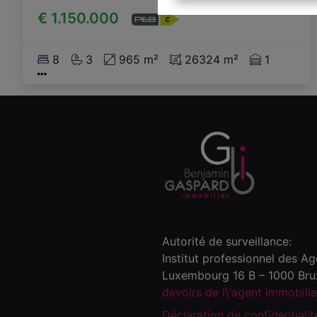
€ 1.150.000
8
3
965 m²
26324 m²
1
Autorité de surveillance:
Institut professionnel des A
Luxembourg 16 B – 1000 Brux
devoirs de l\'agent immobili
Déclaration de confidentialit