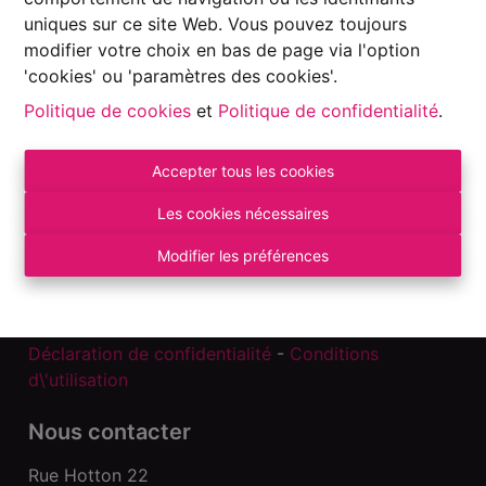
uniques sur ce site Web. Vous pouvez toujours
modifier votre choix en bas de page via l'option
'cookies' ou 'paramètres des cookies'.
Politique de cookies
et
Politique de confidentialité
.
Accepter tous les cookies
Les cookies nécessaires
Autorité de surveillance:
Modifier les préférences
Institut professionnel des Agents Immobiliers, Rue
du Luxembourg 16 B – 1000 Bruxelles. Sous
réserve
des devoirs de l\'agent immobilier
.
Déclaration de confidentialité
-
Conditions
d\'utilisation
Nous contacter
Rue Hotton 22