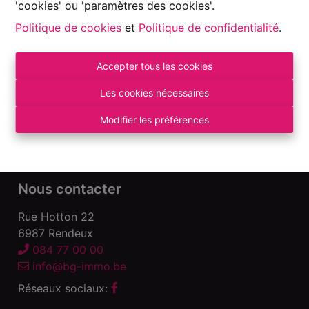
'cookies' ou 'paramètres des cookies'.
Politique de cookies
et
Politique de confidentialité
.
Accepter tous les cookies
Autorité de surveillance:
Institut professionnel des Agents Immobiliers, Rue
Les cookies nécessaires
du Luxembourg 16 B – 1000 Bruxelles. Sous
réserve
des devoirs de l\'agent immobilier
.
Modifier les préférences
Déclaration de confidentialité
-
Conditions
d\'utilisation
Nous contacter
Rue Hotton 22
6987 Rendeux
084 77 00 00
info@bg-immo.be
Réseaux sociaux: