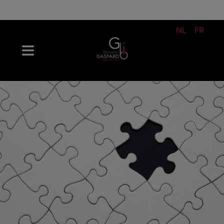
NL
FR