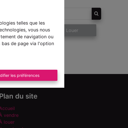
ologies telles que les
technologies, vous nous
re
À Louer
ortement de navigation ou
n bas de page via l'option
difier les préférences
Plan du site
Accueil
À vendre
À louer