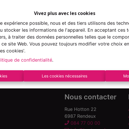
Vivez plus avec les cookies
re expérience possible, nous et des tiers utilisons des techn
 stocker les informations de l'appareil. En acceptant ces 
À Vend
tiers, à traiter des données personnelles telles que le comp
ur ce site Web. Vous pouvez toujours modifier votre choix e
es cookies'.
itique de confidentialité
.
kies
Les cookies nécessaires
Mo
Nous contacter
Rue Hotton 22
6987 Rendeux
084 77 00 00