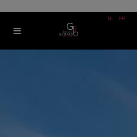
NL
FR