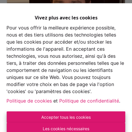
Vivez plus avec les cookies
Pour vous offrir la meilleure expérience possible,
nous et des tiers utilisons des technologies telles
que les cookies pour accéder et/ou stocker les
informations de l'appareil. En acceptant ces
technologies, vous nous autorisez, ainsi qu'à des
tiers, à traiter des données personnelles telles que le
Demande d'informations
comportement de navigation ou les identifiants
uniques sur ce site Web. Vous pouvez toujours
modifier votre choix en bas de page via l'option
'cookies' ou 'paramètres des cookies'.
1295 m²
Politique de cookies
et
Politique de confidentialité
.
Terrain à bâtir idéalement situé à Harsin. Façade à rue
Accepter tous les cookies
de 21,47 mètres. Hors lotissement, libre de
Les cookies nécessaires
constructeur, vue dégagée. Plus d'informations et