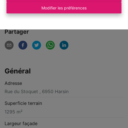
visites au 084/77.00.00
Modifier les préférences
Partager
Général
Adresse
Rue du Stoquet , 6950 Harsin
Superficie terrain
1295 m²
Largeur façade