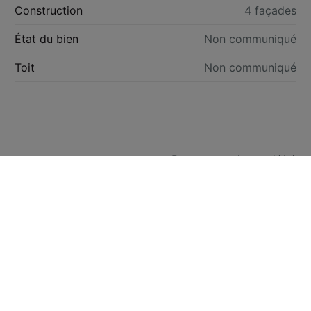
Construction
4 façades
État du bien
Non communiqué
Toit
Non communiqué
Pas encore demandé(e)
Pas encore demandé(e)
Pas encore demandé(e)
Pas encore demandé(e)
Pas encore demandée