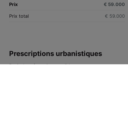
Prix
€ 59.000
Prix total
€ 59.000
Prescriptions urbanistiques
Droit de préemption possible
Permis de bâtir obtenu
Citation pour infraction urbanistique
Autorisation de lotissement
Affectation