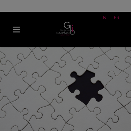
NL
FR