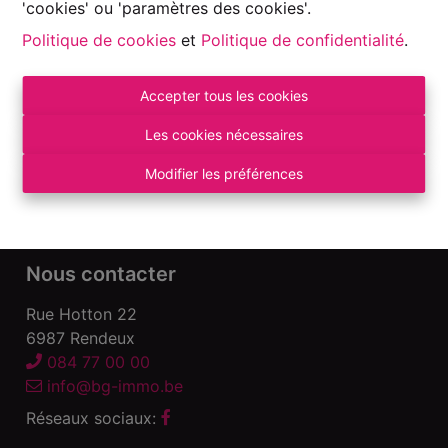
'cookies' ou 'paramètres des cookies'.
Politique de cookies
et
Politique de confidentialité
.
Accepter tous les cookies
Autorité de surveillance:
Institut professionnel des Agents Immobiliers, Rue
Les cookies nécessaires
du Luxembourg 16 B – 1000 Bruxelles. Sous
réserve
des devoirs de l\'agent immobilier
.
Modifier les préférences
Déclaration de confidentialité
-
Conditions
d\'utilisation
Nous contacter
Rue Hotton 22
6987 Rendeux
084 77 00 00
info@bg-immo.be
Réseaux sociaux: