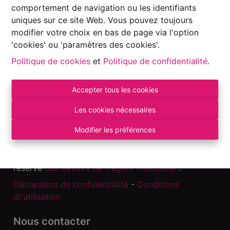
2
1
1
comportement de navigation ou les identifiants
uniques sur ce site Web. Vous pouvez toujours
modifier votre choix en bas de page via l'option
'cookies' ou 'paramètres des cookies'.
Politique de cookies
et
Politique de confidentialité
.
Accepter tous les cookies
Les cookies nécessaires
Modifier les préférences
Autorité de surveillance:
Institut professionnel des Agents Immobiliers, Rue
du Luxembourg 16 B – 1000 Bruxelles. Sous
réserve
des devoirs de l\'agent immobilier
.
Déclaration de confidentialité
-
Conditions
d\'utilisation
Nous contacter