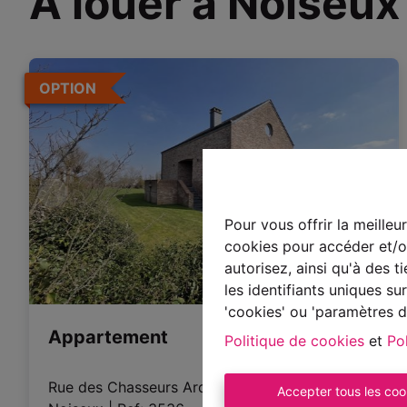
À louer à Noiseux
OPTION
Pour vous offrir la meilleu
cookies pour accéder et/ou
autorisez, ainsi qu'à des 
les identifiants uniques s
'cookies' ou 'paramètres d
Appartement
Politique de cookies
et
Pol
Rue des Chasseurs Ardennais 26 A, 5377 
Accepter tous les coo