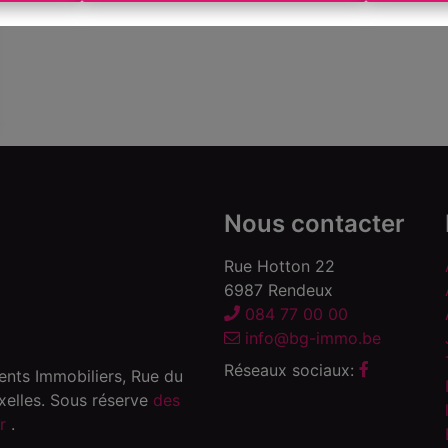
Nous contacter
Rue Hotton 22
6987 Rendeux
084 77 00 00
info@bg-immo.be
Réseaux sociaux:
gents Immobiliers, Rue du
elles. Sous réserve
des
er
.