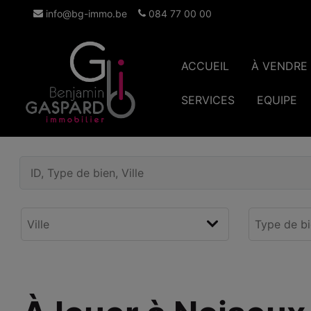
info@bg-immo.be
084 77 00 00
ACCUEIL
À VENDRE
SERVICES
EQUIPE