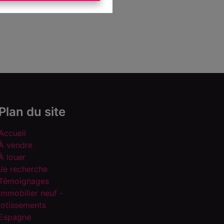
Plan du site
Accueil
À vendre
À louer
Je recherche
Témoignages
Immobilier neuf -
lotissements
Espagne