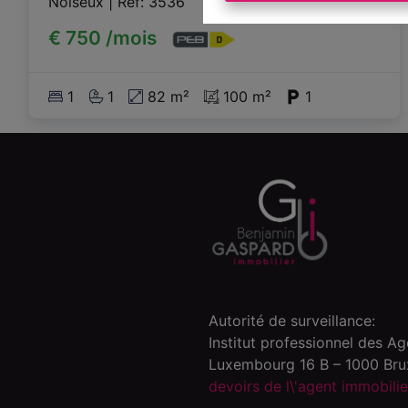
Noiseux
|
Ref
: 
3536
€ 750 /mois
1
1
82 m²
100 m²
1
Autorité de surveillance:
Institut professionnel des A
Luxembourg 16 B – 1000 Brux
devoirs de l\'agent immobili