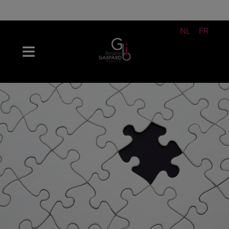
NL
FR