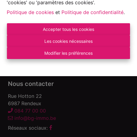
'cookies' ou 'paramètres des cookies'.
Politique de cookies
et
Politique de confidentialité
.
Accepter tous les cookies
Autorité de surveillance:
Institut professionnel des Agents Immobiliers, Rue
Les cookies nécessaires
du Luxembourg 16 B – 1000 Bruxelles. Sous
réserve
des devoirs de l\'agent immobilier
.
Modifier les préférences
Déclaration de confidentialité
-
Conditions
d\'utilisation
Nous contacter
Rue Hotton 22
6987 Rendeux
084 77 00 00
info@bg-immo.be
Réseaux sociaux: