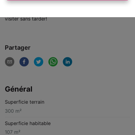
chambres, salle de douches + wc indépendant,
garage. Caution 2 mois de loyer, libre le 01/09/2026. A
visiter sans tarder!
Partager
Général
Superficie terrain
300 m²
Superficie habitable
107 m²