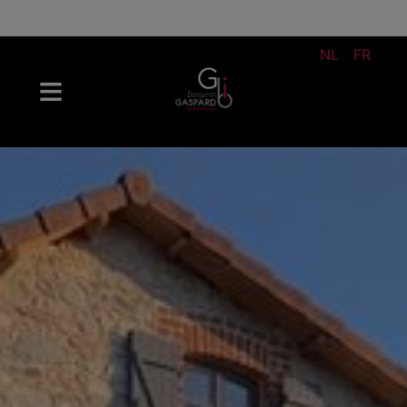
NL
FR