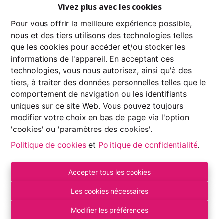
Vivez plus avec les cookies
Pour vous offrir la meilleure expérience possible,
nous et des tiers utilisons des technologies telles
que les cookies pour accéder et/ou stocker les
informations de l'appareil. En acceptant ces
technologies, vous nous autorisez, ainsi qu'à des
tiers, à traiter des données personnelles telles que le
Demande d'informations
comportement de navigation ou les identifiants
uniques sur ce site Web. Vous pouvez toujours
modifier votre choix en bas de page via l'option
'cookies' ou 'paramètres des cookies'.
2
1
107 m²
300 m²
Politique de cookies
et
Politique de confidentialité
.
1
2
Accepter tous les cookies
Très bel appartement avec jardin et terrasse
Les cookies nécessaires
idéalement situé à Biron. Il se compose comme suit:
Modifier les préférences
hall d'entrée, living, cuisine équipée, hall de nuit, 2