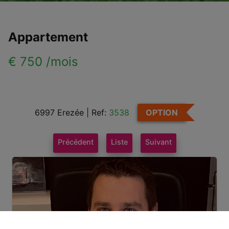
Appartement
€ 750 /mois
6997 Erezée
|
Ref:
3538
OPTION
Précédent
Liste
Suivant