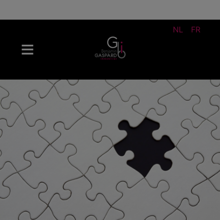
NL
FR