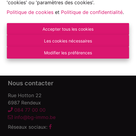
'cookies' ou 'paramètres des cookies'.
Politique de cookies
et
Politique de confidentialité
.
Accepter tous les cookies
Autorité de surveillance:
Institut professionnel des Agents Immobiliers, Rue
Les cookies nécessaires
du Luxembourg 16 B – 1000 Bruxelles. Sous
réserve
des devoirs de l\'agent immobilier
.
Modifier les préférences
Déclaration de confidentialité
-
Conditions
d\'utilisation
Nous contacter
Rue Hotton 22
6987 Rendeux
084 77 00 00
info@bg-immo.be
Réseaux sociaux: