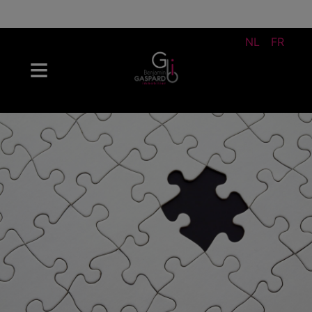
NL
FR