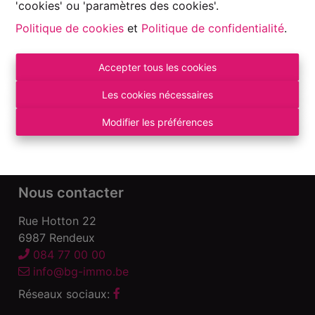
'cookies' ou 'paramètres des cookies'.
Politique de cookies
et
Politique de confidentialité
.
Accepter tous les cookies
Autorité de surveillance:
Institut professionnel des Agents Immobiliers, Rue
Les cookies nécessaires
du Luxembourg 16 B – 1000 Bruxelles. Sous
réserve
des devoirs de l\'agent immobilier
.
Modifier les préférences
Déclaration de confidentialité
-
Conditions
d\'utilisation
Nous contacter
Rue Hotton 22
6987 Rendeux
084 77 00 00
info@bg-immo.be
Réseaux sociaux: