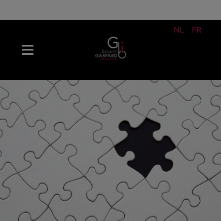
NL
FR