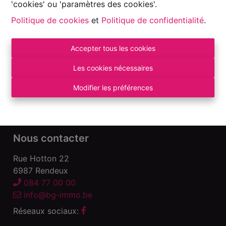
'cookies' ou 'paramètres des cookies'.
Politique de cookies
et
Politique de confidentialité
.
Accepter tous les cookies
Autorité de surveillance:
Institut professionnel des Agents Immobiliers, Rue
Les cookies nécessaires
du Luxembourg 16 B – 1000 Bruxelles. Sous
réserve
des devoirs de l\'agent immobilier
.
Modifier les préférences
Déclaration de confidentialité
-
Conditions
d\'utilisation
Nous contacter
Rue Hotton 22
6987 Rendeux
084 77 00 00
info@bg-immo.be
Réseaux sociaux: