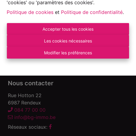
'cookies' ou 'paramètres des cookies'.
Politique de cookies
et
Politique de confidentialité
.
Accepter tous les cookies
Autorité de surveillance:
Institut professionnel des Agents Immobiliers, Rue
Les cookies nécessaires
du Luxembourg 16 B – 1000 Bruxelles. Sous
réserve
des devoirs de l\'agent immobilier
.
Modifier les préférences
Déclaration de confidentialité
-
Conditions
d\'utilisation
Nous contacter
Rue Hotton 22
6987 Rendeux
084 77 00 00
info@bg-immo.be
Réseaux sociaux: