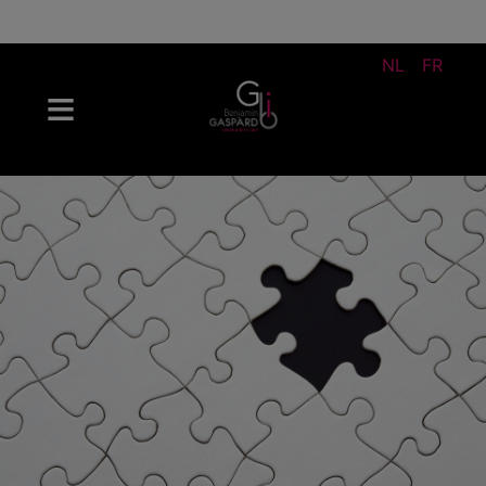
NL
FR