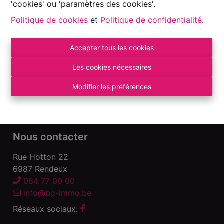
'cookies' ou 'paramètres des cookies'.
Politique de cookies
et
Politique de confidentialité
.
Accepter tous les cookies
Autorité de surveillance:
Institut professionnel des Agents Immobiliers, Rue
Les cookies nécessaires
du Luxembourg 16 B – 1000 Bruxelles. Sous
réserve
des devoirs de l\'agent immobilier
.
Modifier les préférences
Déclaration de confidentialité
-
Conditions
d\'utilisation
Nous contacter
Rue Hotton 22
6987 Rendeux
084 77 00 00
info@bg-immo.be
Réseaux sociaux: