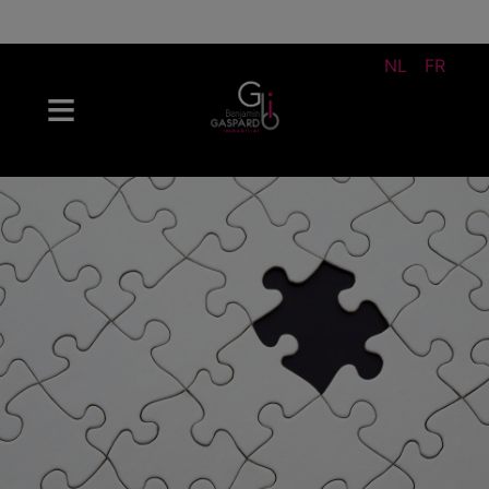
NL
FR