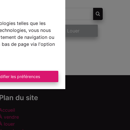
ologies telles que les
technologies, vous nous
re
À Louer
ortement de navigation ou
n bas de page via l'option
difier les préférences
Plan du site
Accueil
À vendre
À louer