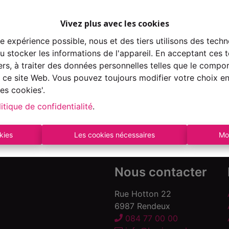
Vivez plus avec les cookies
re expérience possible, nous et des tiers utilisons des techn
 stocker les informations de l'appareil. En acceptant ces 
À Vend
tiers, à traiter des données personnelles telles que le comp
ur ce site Web. Vous pouvez toujours modifier votre choix e
es cookies'.
itique de confidentialité
.
kies
Les cookies nécessaires
Mo
Nous contacter
Rue Hotton 22
6987 Rendeux
084 77 00 00