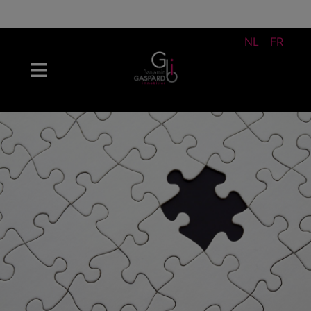
NL
FR