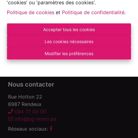
'cookies' ou 'paramètres des cookies'.
Politique de cookies
et
Politique de confidentialité
.
Accepter tous les cookies
Autorité de surveillance:
Institut professionnel des Agents Immobiliers, Rue
Les cookies nécessaires
du Luxembourg 16 B – 1000 Bruxelles. Sous
réserve
des devoirs de l\'agent immobilier
.
Modifier les préférences
Déclaration de confidentialité
-
Conditions
d\'utilisation
Nous contacter
Rue Hotton 22
6987 Rendeux
084 77 00 00
info@bg-immo.be
Réseaux sociaux: