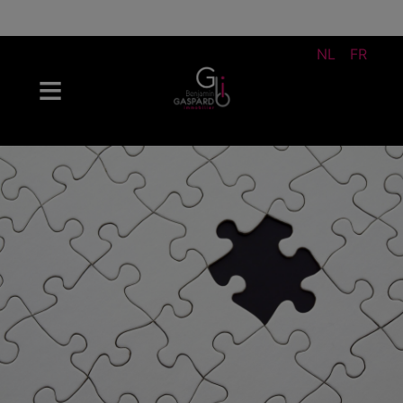
NL
FR