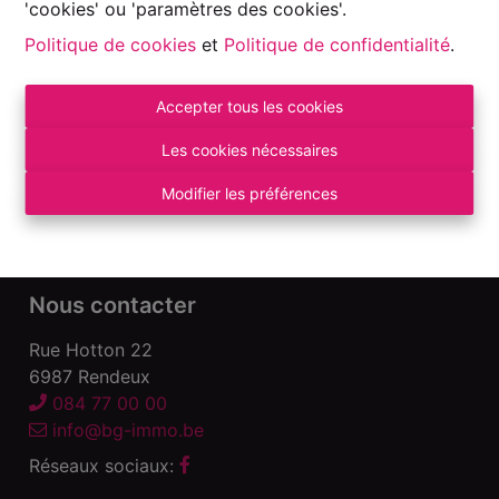
'cookies' ou 'paramètres des cookies'.
Politique de cookies
et
Politique de confidentialité
.
Accepter tous les cookies
Autorité de surveillance:
Institut professionnel des Agents Immobiliers, Rue
Les cookies nécessaires
du Luxembourg 16 B – 1000 Bruxelles. Sous
réserve
des devoirs de l\'agent immobilier
.
Modifier les préférences
Déclaration de confidentialité
-
Conditions
d\'utilisation
Nous contacter
Rue Hotton 22
6987 Rendeux
084 77 00 00
info@bg-immo.be
Réseaux sociaux: