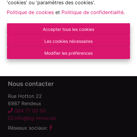
'cookies' ou 'paramètres des cookies'.
Politique de cookies
et
Politique de confidentialité
.
Accepter tous les cookies
Autorité de surveillance:
Institut professionnel des Agents Immobiliers, Rue
Les cookies nécessaires
du Luxembourg 16 B – 1000 Bruxelles. Sous
réserve
des devoirs de l\'agent immobilier
.
Modifier les préférences
Déclaration de confidentialité
-
Conditions
d\'utilisation
Nous contacter
Rue Hotton 22
6987 Rendeux
084 77 00 00
info@bg-immo.be
Réseaux sociaux: