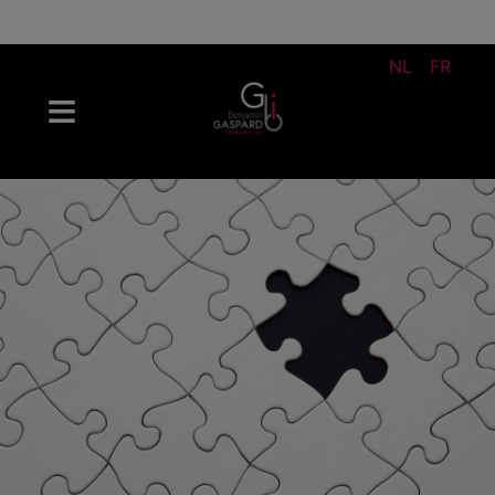
NL
FR